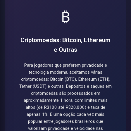
₿
Criptomoedas: Bitcoin, Ethereum
e Outras
Para jogadores que preferem privacidade e
tecnologia moderna, aceitamos várias
criptomoedas: Bitcoin (BTC), Ethereum (ETH),
Tether (USDT) e outras. Depósitos e saques em
criptomoedas são processados em
aproximadamente 1 hora, com limites mais
altos (de R$100 até R$20.000) e taxa de
apenas 1%. É uma opção cada vez mais
popular entre jogadores brasileiros que
valorizam privacidade e velocidade nas