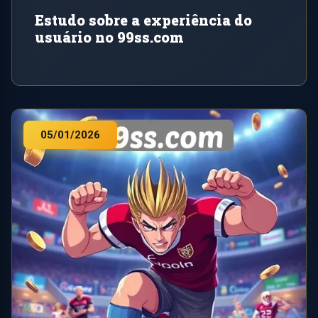
Estudo sobre a experiência do
usuário no 99ss.com
05/01/2026