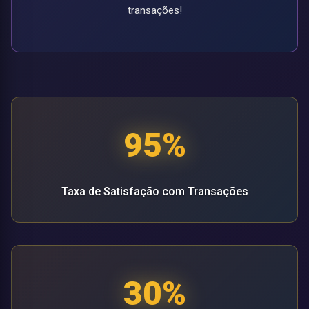
transações!
95%
Taxa de Satisfação com Transações
30%