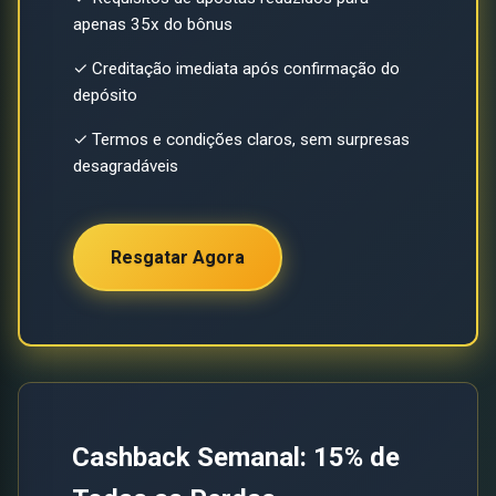
apenas 35x do bônus
✓ Creditação imediata após confirmação do
depósito
✓ Termos e condições claros, sem surpresas
desagradáveis
Resgatar Agora
Cashback Semanal: 15% de