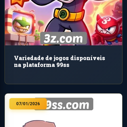
Variedade de jogos disponíveis
na plataforma 99ss
07/01/2026