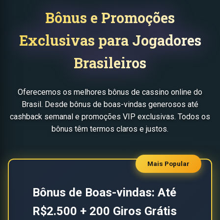
Bônus e Promoções
Exclusivas para Jogadores
Brasileiros
Oferecemos os melhores bônus de cassino online do
Brasil. Desde bônus de boas-vindas generosos até
cashback semanal e promoções VIP exclusivas. Todos os
bônus têm termos claros e justos.
Mais Popular
Bônus de Boas-vindas: Até
R$2.500 + 200 Giros Grátis