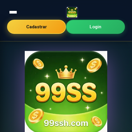
Cadastrar
Login