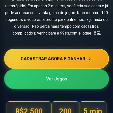
ultrarrápido! Em apenas 2 minutos, você cria sua conta e já
pode acessar uma vasta gama de jogos. Isso mesmo: 120
segundos e você está pronto para entrar nessa jornada de
diversão! Não perca mais tempo com cadastros
complicados; venha para a 99ss.com e jogue! ⏳💻
CADASTRAR AGORA E GANHAR
Ver Jogos
R$2.500
200
5 min