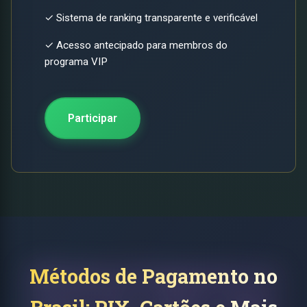
✓ Sistema de ranking transparente e verificável
✓ Acesso antecipado para membros do
programa VIP
Participar
Métodos de Pagamento no